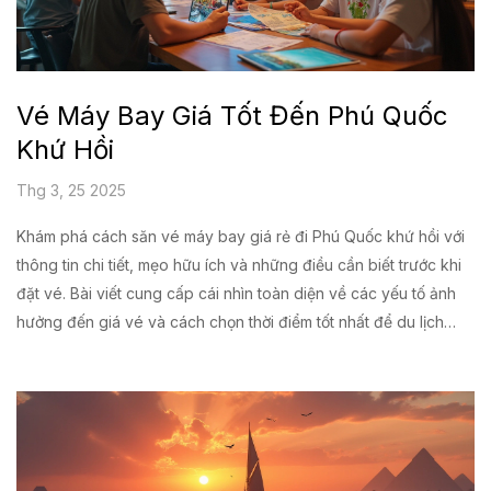
Vé Máy Bay Giá Tốt Đến Phú Quốc
Khứ Hồi
Thg 3, 25 2025
Khám phá cách săn vé máy bay giá rẻ đi Phú Quốc khứ hồi với
thông tin chi tiết, mẹo hữu ích và những điều cần biết trước khi
đặt vé. Bài viết cung cấp cái nhìn toàn diện về các yếu tố ảnh
hưởng đến giá vé và cách chọn thời điểm tốt nhất để du lịch
Phú Quốc. Ngoài ra, bạn sẽ được biết về những lợi ích của việc
bay khứ hồi, từ việc tiết kiệm chi phí đến trải nghiệm du lịch
hoàn hảo. Bài viết cũng chia sẻ các mẹo về cách khai thác tối
đa chuyến đi Phú Quốc của bạn. Hãy chuẩn bị hành trình của
bạn thật chu đáo với những thông tin quý báu từ bài viết này.