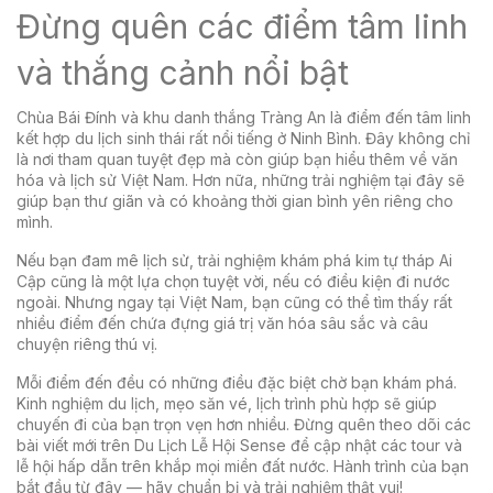
Đừng quên các điểm tâm linh
và thắng cảnh nổi bật
Chùa Bái Đính và khu danh thắng Tràng An là điểm đến tâm linh
kết hợp du lịch sinh thái rất nổi tiếng ở Ninh Bình. Đây không chỉ
là nơi tham quan tuyệt đẹp mà còn giúp bạn hiểu thêm về văn
hóa và lịch sử Việt Nam. Hơn nữa, những trải nghiệm tại đây sẽ
giúp bạn thư giãn và có khoảng thời gian bình yên riêng cho
mình.
Nếu bạn đam mê lịch sử, trải nghiệm khám phá kim tự tháp Ai
Cập cũng là một lựa chọn tuyệt vời, nếu có điều kiện đi nước
ngoài. Nhưng ngay tại Việt Nam, bạn cũng có thể tìm thấy rất
nhiều điểm đến chứa đựng giá trị văn hóa sâu sắc và câu
chuyện riêng thú vị.
Mỗi điểm đến đều có những điều đặc biệt chờ bạn khám phá.
Kinh nghiệm du lịch, mẹo săn vé, lịch trình phù hợp sẽ giúp
chuyến đi của bạn trọn vẹn hơn nhiều. Đừng quên theo dõi các
bài viết mới trên Du Lịch Lễ Hội Sense để cập nhật các tour và
lễ hội hấp dẫn trên khắp mọi miền đất nước. Hành trình của bạn
bắt đầu từ đây — hãy chuẩn bị và trải nghiệm thật vui!