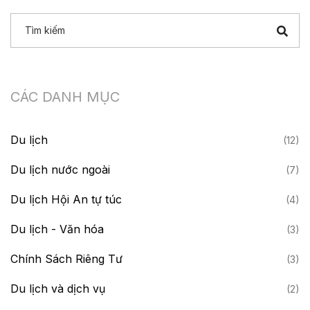
trình này. Đừng bỏ lỡ những mẹo hữu ích và những fact đầy bất
ngờ nhé!
CÁC DANH MỤC
Du lịch
(12)
Du lịch nước ngoài
(7)
Du lịch Hội An tự túc
(4)
Du lịch - Văn hóa
(3)
Chính Sách Riêng Tư
(3)
Du lịch và dịch vụ
(2)