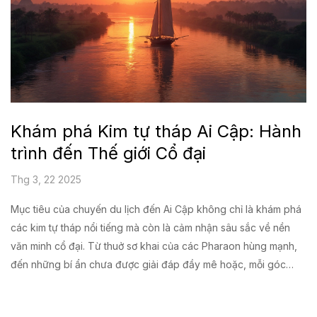
Khám phá Kim tự tháp Ai Cập: Hành
trình đến Thế giới Cổ đại
Thg 3, 22 2025
Mục tiêu của chuyến du lịch đến Ai Cập không chỉ là khám phá
các kim tự tháp nổi tiếng mà còn là cảm nhận sâu sắc về nền
văn minh cổ đại. Từ thuở sơ khai của các Pharaon hùng mạnh,
đến những bí ẩn chưa được giải đáp đầy mê hoặc, mỗi góc
cạnh của Ai Cập chứa đầy lịch sử và văn hóa. Bài viết này sẽ
giúp bạn chuẩn bị thật tốt và khám phá mọi điều thú vị về hành