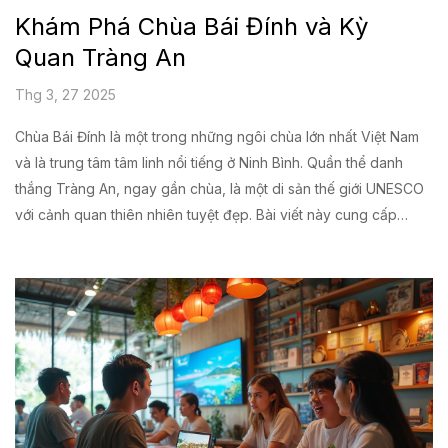
Khám Phá Chùa Bái Đính và Kỳ
Quan Tràng An
Thg 3, 27 2025
Chùa Bái Đính là một trong những ngôi chùa lớn nhất Việt Nam
và là trung tâm tâm linh nổi tiếng ở Ninh Bình. Quần thể danh
thắng Tràng An, ngay gần chùa, là một di sản thế giới UNESCO
với cảnh quan thiên nhiên tuyệt đẹp. Bài viết này cung cấp
thông tin chi tiết và lời khuyên hữu ích để tham quan hai địa
điểm nổi bật này. Khám phá về lịch sử, kiến trúc, và những điều
thú vị khi bạn ghé thăm nơi đây.