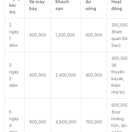
Vé máy
Khách
Ăn
Hoạt
lưu
bay
sạn
uống
động
trú
2
200,000
ngày
(tham
900,000
1,200,000
300,000
1
quan Bãi
đêm
Sao)
400,000
3
(đi
ngày
thuyền
900,000
2,400,000
450,000
2
kayak,
đêm
thăm
nhà tù)
800,000
5
(tour
ngày
hoàng
900,000
4,800,000
750,000
4
hôn, lặn