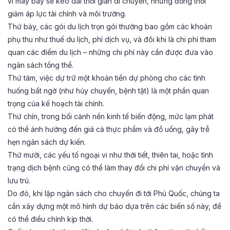
vì máy bay sẽ kéo dài thời gian di chuyển, nhưng đồng thời
giảm áp lực tài chính và môi trường.
Thứ bảy, các gói du lịch trọn gói thường bao gồm các khoản
phụ thu như thuế du lịch, phí dịch vụ, và đôi khi là chi phí tham
quan các điểm du lịch – những chi phí này cần được đưa vào
ngân sách tổng thể.
Thứ tám, việc dự trữ một khoản tiền dự phòng cho các tình
huống bất ngờ (như hủy chuyến, bệnh tật) là một phần quan
trọng của kế hoạch tài chính.
Thứ chín, trong bối cảnh nền kinh tế biến động, mức lạm phát
có thể ảnh hưởng đến giá cả thực phẩm và đồ uống, gây trễ
hẹn ngân sách dự kiến.
Thứ mười, các yếu tố ngoại vi như thời tiết, thiên tai, hoặc tình
trạng dịch bệnh cũng có thể làm thay đổi chi phí vận chuyển và
lưu trú.
Do đó, khi lập ngân sách cho chuyến đi tới Phú Quốc, chúng ta
cần xây dựng một mô hình dự báo dựa trên các biến số này, để
có thể điều chỉnh kịp thời.