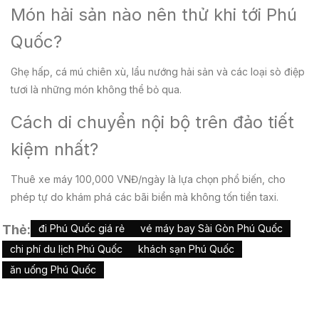
Món hải sản nào nên thử khi tới Phú
Quốc?
Ghẹ hấp, cá mú chiên xù, lẩu nướng hải sản và các loại sò điệp
tươi là những món không thể bỏ qua.
Cách di chuyển nội bộ trên đảo tiết
kiệm nhất?
Thuê xe máy 100,000 VNĐ/ngày là lựa chọn phổ biến, cho
phép tự do khám phá các bãi biển mà không tốn tiền taxi.
Thẻ:
đi Phú Quốc giá rẻ
vé máy bay Sài Gòn Phú Quốc
chi phí du lịch Phú Quốc
khách sạn Phú Quốc
ăn uống Phú Quốc