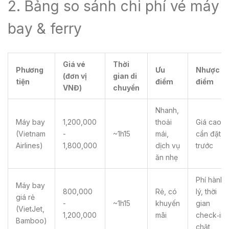
2. Bảng so sánh chi phí vé máy
bay & ferry
Giá vé
Thời
Phương
Ưu
Nhược
(đơn vị
gian di
tiện
điểm
điểm
VNĐ)
chuyển
Nhanh,
Máy bay
1,200,000
thoải
Giá cao,
(Vietnam
-
~1h15
mái,
cần đặt
Airlines)
1,800,000
dịch vụ
trước
ăn nhẹ
Phí hành
Máy bay
800,000
Rẻ, có
lý, thời
giá rẻ
-
~1h15
khuyến
gian
(VietJet,
1,200,000
mãi
check‑in
Bamboo)
chặt