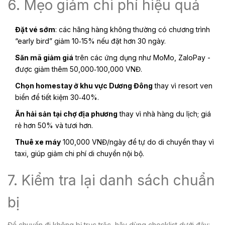
6. Mẹo giảm chi phí hiệu quả
Đặt vé sớm
: các hãng hàng không thường có chương trình
“early bird” giảm 10‑15% nếu đặt hơn 30 ngày.
Săn mã giảm giá
trên các ứng dụng như MoMo, ZaloPay -
được giảm thêm 50,000‑100,000 VNĐ.
Chọn homestay ở khu vực Dương Đông
thay vì resort ven
biển để tiết kiệm 30‑40%.
Ăn hải sản tại chợ địa phương
thay vì nhà hàng du lịch; giá
rẻ hơn 50% và tươi hơn.
Thuê xe máy
100,000 VNĐ/ngày để tự do di chuyển thay vì
taxi, giúp giảm chi phí di chuyển nội bộ.
7. Kiểm tra lại danh sách chuẩn
bị
Để chuyến đi không bị trục trặc, hãy dùng checklist dưới đây: