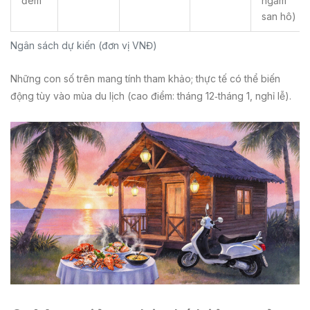
đêm
ngắm
san hô)
Ngân sách dự kiến (đơn vị VNĐ)
Những con số trên mang tính tham khảo; thực tế có thể biến
động tùy vào mùa du lịch (cao điểm: tháng 12‑tháng 1, nghỉ lễ).