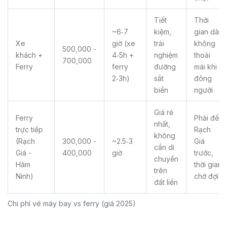
Tiết
Thời
~6‑7
kiệm,
gian dài,
Xe
giờ (xe
trải
không
500,000 -
khách +
4‑5h +
nghiệm
thoải
700,000
Ferry
ferry
đường
mái khi
2‑3h)
sắt
đông
biển
người
Giá rẻ
Ferry
Phải đến
nhất,
trực tiếp
Rạch
không
(Rạch
300,000 -
~2.5‑3
Giá
cần di
Giá -
400,000
giờ
trước,
chuyển
Hàm
thời gian
trên
Ninh)
chờ đợi
đất liền
Chi phí vé máy bay vs ferry (giá 2025)