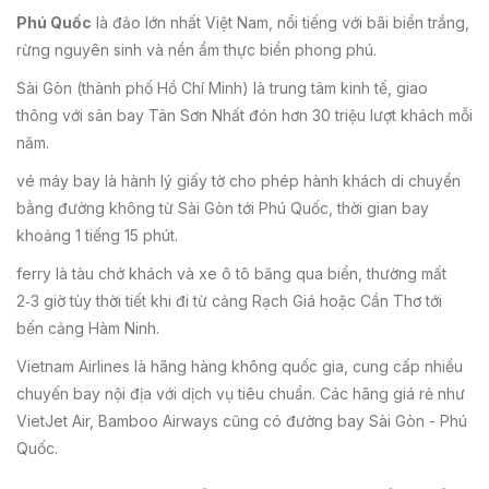
Phú Quốc
là
đảo lớn nhất Việt Nam, nổi tiếng với bãi biển trắng,
rừng nguyên sinh và nền ẩm thực biển phong phú
.
Sài Gòn
(thành phố Hồ Chí Minh) là trung tâm kinh tế, giao
thông với sân bay Tân Sơn Nhất đón hơn 30 triệu lượt khách mỗi
năm
.
vé máy bay
là
hành lý giấy tờ cho phép hành khách di chuyển
bằng đường không
từ Sài Gòn tới Phú Quốc, thời gian bay
khoảng 1 tiếng 15 phút.
ferry
là
tàu chở khách và xe ô tô băng qua biển, thường mất
2‑3 giờ tùy thời tiết
khi đi từ cảng Rạch Giá hoặc Cần Thơ tới
bến cảng Hàm Ninh.
Vietnam Airlines
là
hãng hàng không quốc gia, cung cấp nhiều
chuyến bay nội địa với dịch vụ tiêu chuẩn
. Các hãng giá rẻ như
VietJet Air, Bamboo Airways cũng có đường bay Sài Gòn - Phú
Quốc.