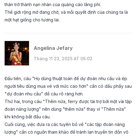
thân trở thành nạn nhân của quảng cáo lãng phí.
Thế giới rộng mở đang chờ, và mỗi quyết định của chúng ta là
một hạt giống cho tương lai.
Angelina Jefary
Tháng 11 23, 2025 AT 05:02
Đầu tiên, câu "Họ dùng thuật toán để dự đoán nhu cầu và ép
người tiêu dùng mua vé với mức cao hơn" cần có dấu phẩy sau
"dự đoán nhu cầu" để câu rõ ràng hơn.
Thứ hai, trong câu "Thêm nữa, ferry được tài trợ bởi một vài tập
đoàn năng lượng" nên dùng "thêm nữa" thay vì "Thêm nữa"
khi không bắt đầu câu.
Cuối cùng, việc đưa ra các tuyên bố về "các tập đoàn năng
lượng" cần có nguồn tham khảo để tránh lan truyền tin đồn vô