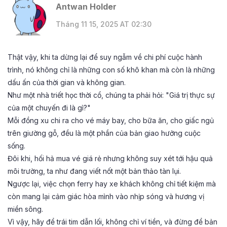
Antwan Holder
Tháng 11 15, 2025 AT 02:30
Thật vậy, khi ta dừng lại để suy ngẫm về chi phí cuộc hành
trình, nó không chỉ là những con số khô khan mà còn là những
dấu ấn của thời gian và không gian.
Như một nhà triết học thời cổ, chúng ta phải hỏi: "Giá trị thực sự
của một chuyến đi là gì?"
Mỗi đồng xu chi ra cho vé máy bay, cho bữa ăn, cho giấc ngủ
trên giường gỗ, đều là một phần của bản giao hưởng cuộc
sống.
Đôi khi, hối hả mua vé giá rẻ nhưng không suy xét tới hậu quả
môi trường, ta như đang viết nốt một bản thảo tàn lụi.
Ngược lại, việc chọn ferry hay xe khách không chỉ tiết kiệm mà
còn mang lại cảm giác hòa mình vào nhịp sóng và hương vị
miền sông.
Vì vậy, hãy để trái tim dẫn lối, không chỉ ví tiền, và đừng để bản