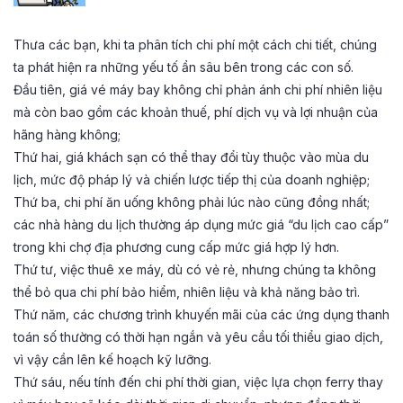
Thưa các bạn, khi ta phân tích chi phí một cách chi tiết, chúng
ta phát hiện ra những yếu tố ẩn sâu bên trong các con số.
Đầu tiên, giá vé máy bay không chỉ phản ánh chi phí nhiên liệu
mà còn bao gồm các khoản thuế, phí dịch vụ và lợi nhuận của
hãng hàng không;
Thứ hai, giá khách sạn có thể thay đổi tùy thuộc vào mùa du
lịch, mức độ pháp lý và chiến lược tiếp thị của doanh nghiệp;
Thứ ba, chi phí ăn uống không phải lúc nào cũng đồng nhất;
các nhà hàng du lịch thường áp dụng mức giá “du lịch cao cấp”
trong khi chợ địa phương cung cấp mức giá hợp lý hơn.
Thứ tư, việc thuê xe máy, dù có vẻ rẻ, nhưng chúng ta không
thể bỏ qua chi phí bảo hiểm, nhiên liệu và khả năng bảo trì.
Thứ năm, các chương trình khuyến mãi của các ứng dụng thanh
toán số thường có thời hạn ngắn và yêu cầu tối thiểu giao dịch,
vì vậy cần lên kế hoạch kỹ lưỡng.
Thứ sáu, nếu tính đến chi phí thời gian, việc lựa chọn ferry thay