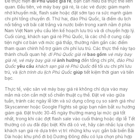
Để thực hiện
đi Phú Quốc giá rẻ
, bạn cần hiểu ba thực thể liên
quan. Đầu tiên,
vé máy bay giá rẻ
,
là các vé được giảm mạnh
nhờ khuyến mãi, flash sale hoặc đặt sớm
tạo ra sức mạnh giảm
chi phí tổng chuyến đi. Thứ hai,
đảo Phú Quốc
,
là điểm du lịch
nổi tiếng với bãi cát trắng và nước biển trong xanh nằm ở phía
Nam Việt Nam
yêu cầu lên kế hoạch lưu trú và di chuyển hợp lý.
Cuối cùng,
khách sạn giá rẻ Phú Quốc
,
là các chỗ ở cung cấp
tiện nghi cơ bản với mức giá thấp, thường nằm gần các điểm
tham quan chính
hỗ trợ giảm chi phí lưu trú. Các thực thể này tạo
thành chuỗi quan hệ:
đi Phú Quốc giá rẻ
bao gồm
vé máy bay
giá rẻ
,
vé máy bay giá rẻ
ảnh hưởng
đến tổng chi phí,
đảo Phú
Quốc
yêu cầu
khách sạn giá rẻ Phú Quốc
để tối ưu chi phí lưu
trú, và
lịch trình du lịch Phú Quốc
giúp
tiết kiệm thời gian và tiền
bạc.
Thực tế, việc săn vé máy bay giá rẻ không chỉ dựa vào may
mắn mà còn cần một số chiến thuật cụ thể. Đặt vé vào giữa
tuần, tránh các ngày lễ lớn và sử dụng công cụ so sánh giá như
Skyscanner hoặc Google Flights sẽ giúp bạn nắm bắt xu hướng
giảm giá. Đặt trước 30‑45 ngày thường mang lại mức giá tốt
nhất, trong khi các đợt flash sale vào cuối tháng hoặc dịp lễ Tết
thường có ưu đãi đặc biệt. Khi đã có vé, hãy cân nhắc lựa chọn
khách sạn giá rẻ dựa trên vị trí: những khu vực gần bãi biển Bãi
Dài hoặc khu phố đi bộ Dương Đông đều có lựa chọn phù hợp