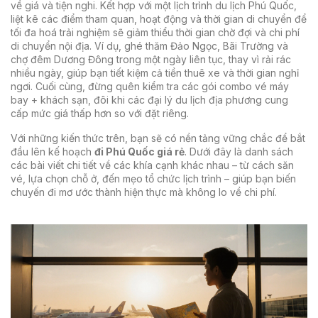
về giá và tiện nghi. Kết hợp với một
lịch trình du lịch Phú Quốc
,
liệt kê các điểm tham quan, hoạt động và thời gian di chuyển để
tối đa hoá trải nghiệm
sẽ giảm thiểu thời gian chờ đợi và chi phí
di chuyển nội địa. Ví dụ, ghé thăm Đảo Ngọc, Bãi Trường và
chợ đêm Dương Đông trong một ngày liên tục, thay vì rải rác
nhiều ngày, giúp bạn tiết kiệm cả tiền thuê xe và thời gian nghỉ
ngơi. Cuối cùng, đừng quên kiểm tra các gói combo vé máy
bay + khách sạn, đôi khi các đại lý du lịch địa phương cung
cấp mức giá thấp hơn so với đặt riêng.
Với những kiến thức trên, bạn sẽ có nền tảng vững chắc để bắt
đầu lên kế hoạch
đi Phú Quốc giá rẻ
. Dưới đây là danh sách
các bài viết chi tiết về các khía cạnh khác nhau – từ cách săn
vé, lựa chọn chỗ ở, đến mẹo tổ chức lịch trình – giúp bạn biến
chuyến đi mơ ước thành hiện thực mà không lo về chi phí.