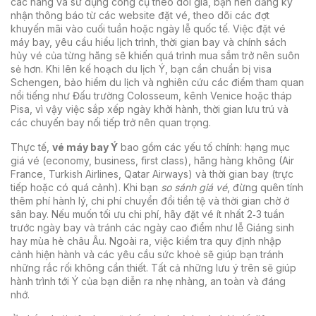
các hãng và sử dụng công cụ theo dõi giá
, bạn nên đăng ký
nhận thông báo từ các website đặt vé, theo dõi các đợt
khuyến mãi vào cuối tuần hoặc ngày lễ quốc tế. Việc
đặt vé
máy bay
,
yêu cầu hiểu lịch trình, thời gian bay và chính sách
hủy vé của từng hãng
sẽ khiến quá trình mua sắm trở nên suôn
sẻ hơn. Khi lên kế hoạch
du lịch Ý
,
bạn cần chuẩn bị visa
Schengen, bảo hiểm du lịch và nghiên cứu các điểm tham quan
nổi tiếng như Đấu trường Colosseum, kênh Venice hoặc tháp
Pisa
, vì vậy việc sắp xếp ngày khởi hành, thời gian lưu trú và
các chuyến bay nối tiếp trở nên quan trọng.
Thực tế,
vé máy bay Ý
bao gồm các yếu tố chính: hạng mục
giá vé (economy, business, first class), hãng hàng không (Air
France, Turkish Airlines, Qatar Airways) và thời gian bay (trực
tiếp hoặc có quá cảnh). Khi bạn
so sánh giá vé
, đừng quên tính
thêm phí hành lý, chi phí chuyển đổi tiền tệ và thời gian chờ ở
sân bay. Nếu muốn tối ưu chi phí, hãy đặt vé ít nhất 2‑3 tuần
trước ngày bay và tránh các ngày cao điểm như lễ Giáng sinh
hay mùa hè châu Âu. Ngoài ra, việc kiểm tra quy định nhập
cảnh hiện hành và các yêu cầu sức khoẻ sẽ giúp bạn tránh
những rắc rối không cần thiết. Tất cả những lưu ý trên sẽ giúp
hành trình tới Ý của bạn diễn ra nhẹ nhàng, an toàn và đáng
nhớ.