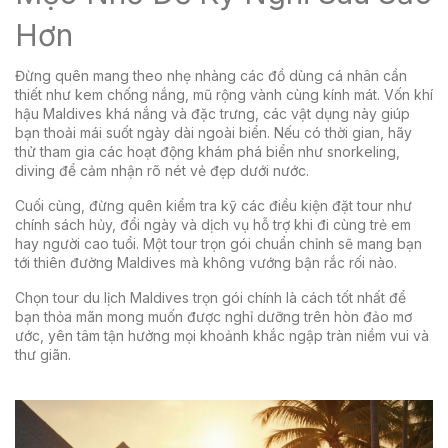
Hơn
Đừng quên mang theo nhẹ nhàng các đồ dùng cá nhân cần
thiết như kem chống nắng, mũ rộng vành cùng kính mát. Vốn khí
hậu Maldives khá nắng và đặc trưng, các vật dụng này giúp
bạn thoải mái suốt ngày dài ngoài biển. Nếu có thời gian, hãy
thử tham gia các hoạt động khám phá biển như snorkeling,
diving để cảm nhận rõ nét vẻ đẹp dưới nước.
Cuối cùng, đừng quên kiểm tra kỹ các điều kiện đặt tour như
chính sách hủy, đổi ngày và dịch vụ hỗ trợ khi đi cùng trẻ em
hay người cao tuổi. Một tour trọn gói chuẩn chỉnh sẽ mang bạn
tới thiên đường Maldives mà không vướng bận rắc rối nào.
Chọn tour du lịch Maldives trọn gói chính là cách tốt nhất để
bạn thỏa mãn mong muốn được nghỉ dưỡng trên hòn đảo mơ
ước, yên tâm tận hưởng mọi khoảnh khắc ngập tràn niềm vui và
thư giãn.