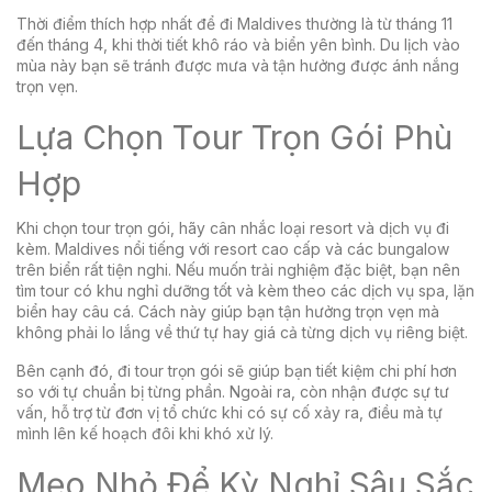
Thời điểm thích hợp nhất để đi Maldives thường là từ tháng 11
đến tháng 4, khi thời tiết khô ráo và biển yên bình. Du lịch vào
mùa này bạn sẽ tránh được mưa và tận hưởng được ánh nắng
trọn vẹn.
Lựa Chọn Tour Trọn Gói Phù
Hợp
Khi chọn tour trọn gói, hãy cân nhắc loại resort và dịch vụ đi
kèm. Maldives nổi tiếng với resort cao cấp và các bungalow
trên biển rất tiện nghi. Nếu muốn trải nghiệm đặc biệt, bạn nên
tìm tour có khu nghỉ dưỡng tốt và kèm theo các dịch vụ spa, lặn
biển hay câu cá. Cách này giúp bạn tận hưởng trọn vẹn mà
không phải lo lắng về thứ tự hay giá cả từng dịch vụ riêng biệt.
Bên cạnh đó, đi tour trọn gói sẽ giúp bạn tiết kiệm chi phí hơn
so với tự chuẩn bị từng phần. Ngoài ra, còn nhận được sự tư
vấn, hỗ trợ từ đơn vị tổ chức khi có sự cố xảy ra, điều mà tự
mình lên kế hoạch đôi khi khó xử lý.
Mẹo Nhỏ Để Kỳ Nghỉ Sâu Sắc