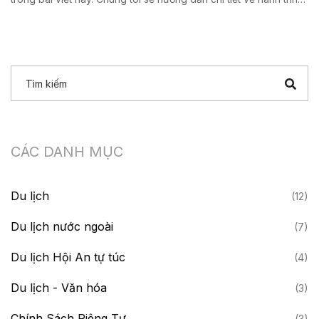
giá cả, kinh nghiệm đi tour và những bí mật ít ai biết khi du lịch
đảo quốc thần tiên này. Mọi thứ bạn cần để có chuyến
Maldives trọn vẹn đều có ở đây. Đọc ngay trước khi bạn lên kế
hoạch ghé thăm Maldives lần đầu hay lần tiếp theo.
CÁC DANH MỤC
Du lịch
(12)
Du lịch nước ngoài
(7)
Du lịch Hội An tự túc
(4)
Du lịch - Văn hóa
(3)
Chính Sách Riêng Tư
(3)