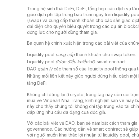
Trong hệ sinh thái DeFi,
DeFi
,
tổng hợp các dịch vụ tài
giao dịch phi tập trung
bao trùm ngay trên liquidity poo
(swap) và cung cấp thanh khoản cho các sàn giao dịc
đại diện cho quyền biểu quyết trong các dự án blockc
động lực cho người dùng tham gia.
Ba quan hệ chính xuất hiện trong các bài viết của chúng
Liquidity pool
cung cấp
thanh khoản cho swap token.
Liquidity pool
được điều khiển
bởi smart contract.
DAO
quản lý
các tham số của liquidity pool thông qua
Những mối liên kết này giúp người dùng hiểu cách một 
tảng DeFi.
Không chỉ dừng lại ở crypto, trang tag này còn coi trọ
mua vé Vinpearl Nha Trang, kinh nghiệm săn vé máy ba
này cho thấy chúng tôi không chỉ tập trung vào tài chí
đáp ứng nhu cầu đa dạng của độc giả.
Với các bài viết về DAO, bạn sẽ nắm bắt cách tham gia 
governance. Các hướng dẫn về smart contract sẽ giúp n
với người muốn khai thác lợi nhuận từ liquidity pool, c