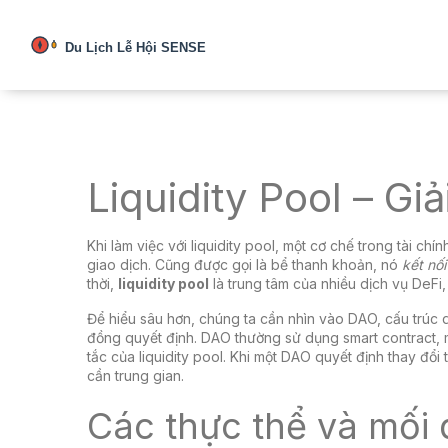
Liquidity Pool – Gi
Khi làm việc với
liquidity pool
,
một cơ chế trong tài chí
giao dịch
. Cũng được gọi là
bể thanh khoản
, nó
kết nối
thời,
liquidity pool
là trung tâm của nhiều dịch vụ DeFi,
Để hiểu sâu hơn, chúng ta cần nhìn vào
DAO
,
cấu trúc 
đồng quyết định
. DAO thường sử dụng
smart contract
,
tắc của liquidity pool
. Khi một DAO quyết định thay đổi 
cần trung gian.
Các thực thể và mối