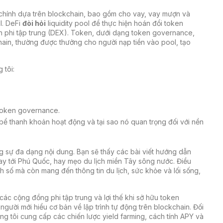
 chính dựa trên blockchain, bao gồm cho vay, vay mượn và
l. DeFi
đòi hỏi
liquidity pool để thực hiện hoán đổi token
h phi tập trung (DEX). Token, dưới dạng
token governance
,
hain
, thường được thưởng cho người nạp tiền vào pool, tạo
 tôi:
 token governance.
bể thanh khoản hoạt động và tại sao nó quan trọng đối với nền
ng sự đa dạng nội dung. Bạn sẽ thấy các bài viết hướng dẫn
y tới Phú Quốc, hay mẹo du lịch miền Tây sông nước. Điều
nh số mà còn mang đến thông tin du lịch, sức khỏe và lối sống,
các cộng đồng phi tập trung và lợi thế khi sở hữu token
gười mới hiểu cơ bản về lập trình tự động trên blockchain. Đối
húng tôi cung cấp các chiến lược yield farming, cách tính APY và