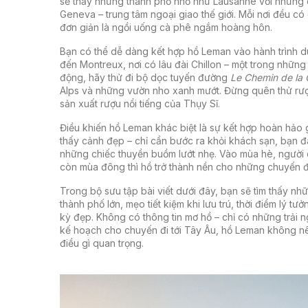
sẽ thấy những thành phố nhỏ như
Lausanne
với những 
Geneva
– trung tâm ngoại giao thế giới. Mỗi nơi đều có
đơn giản là ngồi uống cà phê ngắm hoàng hôn.
Bạn có thể dễ dàng kết hợp hồ Leman vào hành trình du
đến Montreux, nơi có lâu đài Chillon – một trong những 
động, hãy thử đi bộ dọc tuyến đường
Le Chemin de la 
Alps và những vườn nho xanh mướt. Đừng quên thử rư
sản xuất rượu nổi tiếng của Thụy Sĩ.
Điều khiến hồ Leman khác biệt là sự kết hợp hoàn hảo g
thấy cảnh đẹp – chỉ cần bước ra khỏi khách sạn, bạn đ
những chiếc thuyền buồm lướt nhẹ. Vào mùa hè, người 
còn mùa đông thì hồ trở thành nền cho những chuyến đi
Trong bộ sưu tập bài viết dưới đây, bạn sẽ tìm thấy n
thành phố lớn, mẹo tiết kiệm khi lưu trú, thời điểm lý 
kỳ đẹp. Không có thông tin mơ hồ – chỉ có những trải ngh
kế hoạch cho chuyến đi tới Tây Âu, hồ Leman không nê
điều gì quan trọng.