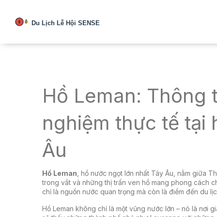
Hồ Leman: Thông tin
nghiệm thực tế tại
Âu
Hồ Leman
,
hồ nước ngọt lớn nhất Tây Âu, nằm giữa Th
trong vắt và những thị trấn ven hồ mang phong cách c
chỉ là nguồn nước quan trọng mà còn là điểm đến du lịc
Hồ Leman không chỉ là một vũng nước lớn – nó là nơi gi