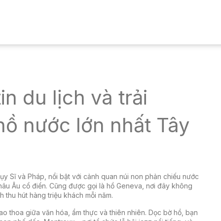
 du lịch và trải
 hồ nước lớn nhất Tây
ụy Sĩ và Pháp, nổi bật với cảnh quan núi non phản chiếu nước
hâu Âu cổ điển
. Cũng được gọi là
hồ Geneva
, nơi đây không
h thu hút hàng triệu khách mỗi năm
.
ao thoa giữa văn hóa, ẩm thực và thiên nhiên. Dọc bờ hồ, bạn