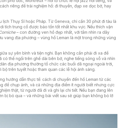
con phố dốc,
Montreux
– nơi tổ chức lễ hội jazz nổi tiếng, và
 cách riêng để trải nghiệm hồ: đi thuyền, đạp xe dọc bờ, hay
 lịch Thụy Sĩ hoặc Pháp. Từ Geneva, chỉ cần 30 phút đi tàu là
di tích trung cổ được bảo tồn tốt nhất khu vực. Nếu thích vận
Corniche
– con đường ven hồ đẹp nhất, với tầm nhìn ra dãy
ợu vang địa phương – vùng hồ Leman là một trong những vùng
iữa sự yên bình và tiện nghi. Bạn không cần phải đi xa để
ã có thể ngồi trên ghế dài bên bờ, nghe tiếng sóng vỗ và nhìn
dân địa phương thường tổ chức các buổi dã ngoại ngoài trời,
 bộ trên tuyết hoặc tham quan các lễ hội ánh sáng.
hững hướng dẫn thực tế: cách di chuyển đến hồ Leman từ các
tưởng để chụp ảnh, và cả những địa điểm ít người biết nhưng cực
iệm thật, từ người đã đi và ghi lại chi tiết. Nếu bạn đang lên
n bị bỏ qua – và những bài viết sau sẽ giúp bạn không bỏ lỡ